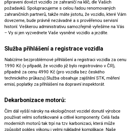
připraveni dovézt vozidlo ze zahraničí na klíč, dle Vašich
požadavků. Spolupracujeme s celou řadou renomovaných
zahraničních partnerů, takže máte jistotu, že vozidlo, které Vám
dovezeme, bude právně nezávadné a s prověřenou servisní
historií. Veškerou administrativu samozřejmě vyřešíme na Vás
– Vy si jen vyzvednete Vaše vysněné vozidlo a jezdíte.
Služba přihlášení a registrace vozidla
Nabízíme bezproblémové přihlášení a registraci vozidla za cenu
1990 Kč (v případě, že vozidlo již bylo registrováno v ČR),
případně za cenu 4990 Kč (pro vozidla bez českého
technického průkazu).Služba obsahuje zajištění STK, měření
emisí, poplatky za přihlášení na dopravní inspektorát.
Dekarbonizace motorů:
Čím dál vyšší nároky na ekologičnost vozidel donutil výrobce
používat velmi sofistikované a citlivé komponenty. Celá řada
moderních motorů tak trpí na tzv. karbonizaci, která může
způsobit pokles výkonu i velmi nákladné komplikace. Naše