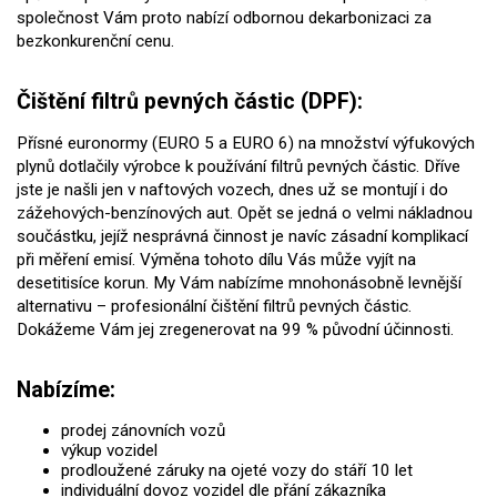
společnost Vám proto nabízí odbornou dekarbonizaci za
bezkonkurenční cenu.
Čištění filtrů pevných částic (DPF):
Přísné euronormy (EURO 5 a EURO 6) na množství výfukových
plynů dotlačily výrobce k používání filtrů pevných částic. Dříve
jste je našli jen v naftových vozech, dnes už se montují i do
zážehových-benzínových aut. Opět se jedná o velmi nákladnou
součástku, jejíž nesprávná činnost je navíc zásadní komplikací
při měření emisí. Výměna tohoto dílu Vás může vyjít na
desetitisíce korun. My Vám nabízíme mnohonásobně levnější
alternativu – profesionální čištění filtrů pevných částic.
Dokážeme Vám jej zregenerovat na 99 % původní účinnosti.
Nabízíme:
prodej zánovních vozů
výkup vozidel
prodloužené záruky na ojeté vozy do stáří 10 let
individuální dovoz vozidel dle přání zákazníka